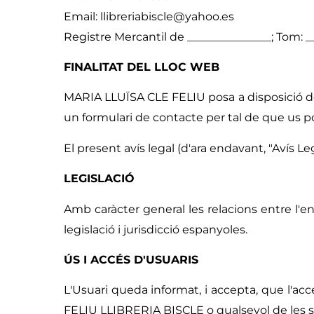
Email:
llibreriabiscle@yahoo.es
Registre Mercantil de _______________; Tom: ____
FINALITAT DEL LLOC WEB
MARIA LLUÏSA CLE FELIU posa a disposició de 
un formulari de contacte per tal de que us 
El present avís legal (d'ara endavant, "Avís Leg
LEGISLACIÓ
Amb caràcter general les relacions entre l'en
legislació i jurisdicció espanyoles.
ÚS I ACCÉS D'USUARIS
L'Usuari queda informat, i accepta, que l'a
FELIU LLIBRERIA BISCLE o qualsevol de les s