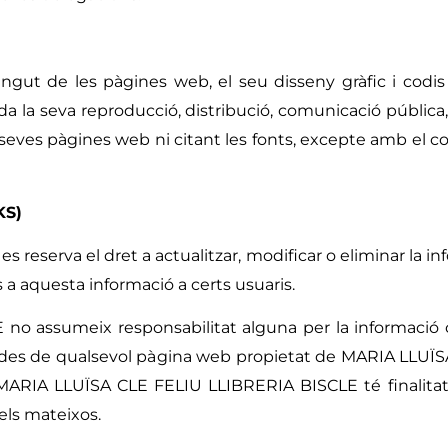
ntingut de les pàgines web, el seu disseny gràfic i cod
a la seva reproducció, distribució, comunicació pública, 
s seves pàgines web ni citant les fonts, excepte amb el
KS)
reserva el dret a actualitzar, modificar o eliminar la i
s a aquesta informació a certs usuaris.
o assumeix responsabilitat alguna per la informació 
os des de qualsevol pàgina web propietat de MARIA LLU
e MARIA LLUÏSA CLE FELIU LLIBRERIA BISCLE té finalita
els mateixos.