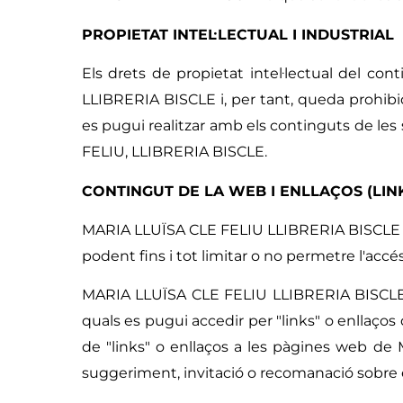
PROPIETAT INTEL·LECTUAL I INDUSTRIAL
Els drets de propietat intel·lectual del co
LLIBRERIA BISCLE i, per tant, queda prohibid
es pugui realitzar amb els continguts de le
FELIU, LLIBRERIA BISCLE.
CONTINGUT DE LA WEB I ENLLAÇOS (LIN
MARIA LLUÏSA CLE FELIU LLIBRERIA BISCLE es 
podent fins i tot limitar o no permetre l'accé
MARIA LLUÏSA CLE FELIU LLIBRERIA BISCLE n
quals es pugui accedir per "links" o enllaç
de "links" o enllaços a les pàgines web d
suggeriment, invitació o recomanació sobre 