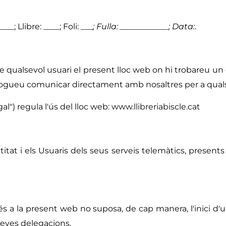
_; Llibre: ____; Foli: ___
; Fulla: ____________; Data:
.
qualsevol usuari el present lloc web on hi trobareu un 
pogueu comunicar directament amb nosaltres per a quals
al") regula l'ús del lloc web:
www.llibreriabiscle.cat
titat i els Usuaris dels seus serveis telemàtics, presen
ccés a la present web no suposa, de cap manera, l'inici 
eves delegacions.